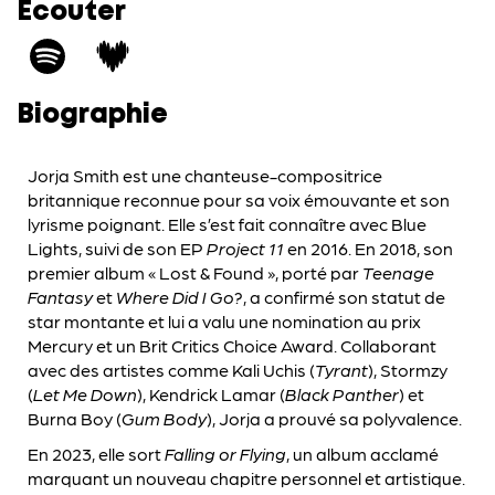
Écouter
Biographie
Jorja Smith est une chanteuse-compositrice
britannique reconnue pour sa voix émouvante et son
lyrisme poignant. Elle s’est fait connaître avec Blue
Lights, suivi de son EP
Project 11
en 2016. En 2018, son
premier album « Lost & Found », porté par
Teenage
Fantasy
et
Where Did I Go?
, a confirmé son statut de
star montante et lui a valu une nomination au prix
Mercury et un Brit Critics Choice Award. Collaborant
avec des artistes comme Kali Uchis (
Tyrant
), Stormzy
(
Let Me Down
), Kendrick Lamar (
Black Panther
) et
Burna Boy (
Gum Body
), Jorja a prouvé sa polyvalence.
En 2023, elle sort
Falling or Flying
, un album acclamé
marquant un nouveau chapitre personnel et artistique.