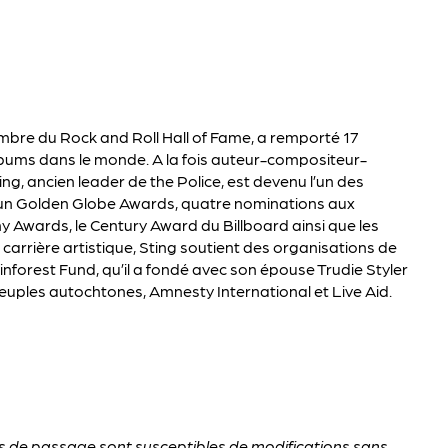
membre du Rock and Roll Hall of Fame, a remporté 17
bums dans le monde. A la fois auteur-compositeur-
ting, ancien leader de the Police, est devenu l’un des
 un Golden Globe Awards, quatre nominations aux
Awards, le Century Award du Billboard ainsi que les
carrière artistique, Sting soutient des organisations de
orest Fund, qu’il a fondé avec son épouse Trudie Styler
 peuples autochtones, Amnesty International et Live Aid.
es de passage sont susceptibles de modifications sans